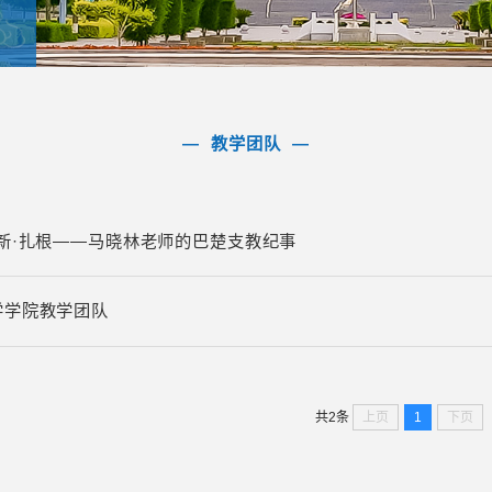
教学团队
创新·扎根——马晓林老师的巴楚支教纪事
学学院教学团队
上页
1
下页
共2条