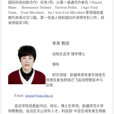
国际科技创新合作）任务
1
项。以第一或通讯作者在
J Hazard
Mater , Bioresource Technol , Environ Pollut , J Agri Food
Chem , Front Microbiol , Int J Syst Evol Microbiol
等领域权威
期刊发表论文
52
篇，第一完成人授权国内外发明专利
12
件，获
省部级奖
3
项。
季荣
教授
动物生态学
理学博士
博导
研究领域：
新疆草原有害生物
发生
规律及害虫跨境迁飞监测预警技术与
应用
Email:
jirong
@
xjnu
.
edu.cn
昌吉学院党委副书记、校长，博士生导师。新疆师范大学
特聘教授。自治区天山领军人才，科技部
“中亚区域有害生物联