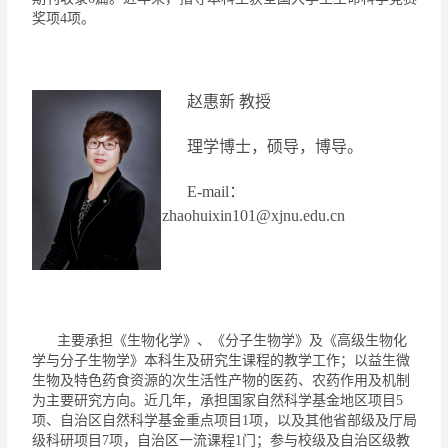
奖项
4
项。
赵惠新
教授
理学博士
，
硕导，博导。
E-mail
：
zhaohuixin101@xjnu.edu.cn
主要承担
《
生物化学
》
、
《
分子生物学
》
及《高级生物化
学与分子生物学》本科生及研究生
课程的教学工作；以
益生微
生物及特色药食资源的次生活性产物的医药、农药作用及机制
为
主要研究方向。
近几年
，
承担
国家自然科学基金地区项目
5
项、
自治区自然科学基金重点项目
1
项，以及其他省部级及厅局
级
科研项目
7
项
，
自治区
一流课程
1
门
；
参与
校级
及自治区级
教