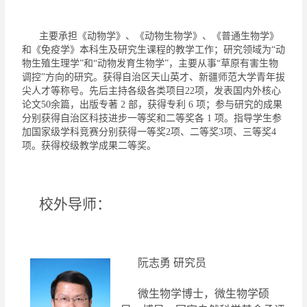
主要承担《动物学》、《动物生物学》、《普通生物学》
和《免疫学》本科生及研究生课程的教学工作；研究领域为
“
动
物生殖生理学
”
和
“
动物发育生物学
”
，主要从事
“
草原有害生物
调控
”
方向的研究。获得自治区天山英才、新疆师范大学青年拔
尖人才等称号。先后主持各级各类项目
22
项，发表国内外核心
论文
50
余篇，出版专著
2
部，获得专利
6
项；参与研究的成果
分别获得自治区科技进步一等奖和二等奖各
1
项。指导学生参
加国家级学科竞赛分别获得一等奖
2
项、二等奖
3
项、三等奖
4
项。获得校级教学成果二等奖。
校外导师：
阮志勇
研究员
微生物
学
博士，微生物学硕