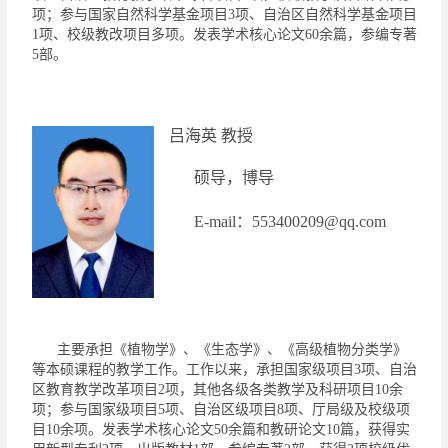
项；参与国家自然科学基金项目
3
项、自治区自然科学基金项目
1
项、校级教改项目多项。发表学术核心论文
6
0
余篇，参编专著
5
部。
吕海英
教授
硕导，博导
E-
mail
：
553400209
@qq.com
主要承担《植物学》、《生态学》、《高级植物分类学》
等本
硕
课程的教学工作。工作以来，承担国家级项目
3
项、自治
区教育教学改革项目
2
项，
其他各级各类
教学及科研项目
10
余
项；参与国家级项目
5
项、自治区级项目
8
项、厅局级及校级项
目
10
余项。发表学术核心论文
50
余篇和教研论文
10
篇，获得实