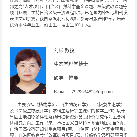
课题、国家自然科学项目、国家林业局中央财政资金项目、
“
西
部之光
”
人才项目、自治区自然科学基金课题
、
校级教改课题
等
项目
1
5
项
，
主持自治区级一流课程
1
项
。已在国内外核心期刊发
表论文
40
余篇，获国家发明专利
2
项，参与出版著作
2
部。培养
优秀本科毕业生、硕士生、博士生
100
余人。
刘彬
教授
生态学理学博士
硕导，博导
E-
mail
：
792963485@qq.com
主要承担《植物学》、《生物统计学》、《恢复生态学》
及《高级生物统计学》本科生及研究生课程的教学工作；以干
旱区山地植物多样性及药用植物资源品质评价研究作为主要科
研研究方向。工作以来，承担国家自然科学基金地区项目
2
项、
自治区高校科研规划重点项目
1
项、自治区自然科学基金项目
1
项、自治区教育教学改革综合项目
1
项，校级教学及科研项目多