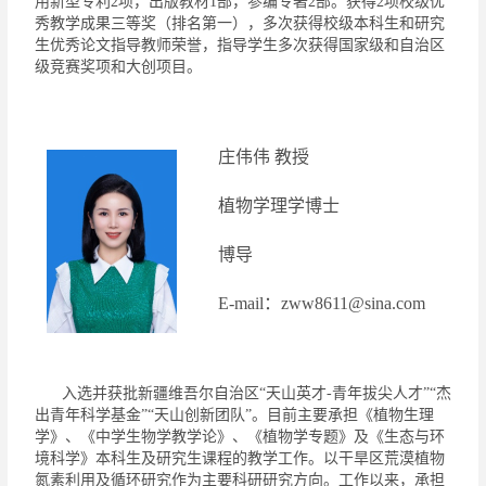
用新型专利
2
项，出版教材
1
部，参编专著
2
部。获得
2
项校级优
秀教学成果三等奖（排名第一），多次获得校级本科生和研究
生优秀论文指导教师荣誉，指导学生多次获得国家级和自治区
级竞赛奖项和大创项目。
庄伟伟
教授
植物学
理学博士
博导
E-
mail
：
zww8611@sina.com
入选并获批新疆维吾尔
自治区
“
天山英才
-
青年拔尖人才”“杰
出青年科学基金”“天山创新团队”。
目前主要承担《植物生理
学》、《中学生物学教学论》、《植物学专题》及《生态与环
境科学》本科生及研究生课程的教学工作。以干旱区荒漠植物
氮素利用及循环研究作为主要科研研究方向。工作以来，承担