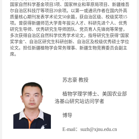
国家自然科学基金项目
3
项、国家林业和草原局项目、新疆维吾
尔自治区科技厅等项目
20
余项。以第一或通讯作者在国内外高
质量核心期刊发表学术论文
50
余篇，获自治区级、校级奖项
15
项。曾获得新疆师范大学青年拔尖人才、科研先进个人、优秀
研究生导师、优秀研究生导师团队、党员育人先锋岗等荣誉，
多次获得自治区自然科学优秀学术论文，指导研究生获得
“
国家
奖学金
”
、自治区研究生科研创新
、
自治区及校级优秀硕士学位
论文。
担任
新疆植物学会
常务
理事、新疆生物竞赛委员会副主
席。
苏志豪
教授
植物学理学博士、美国农业部
洛基山研究站访问学者
博
导
E
-
mail
：
suzh@xjnu.edu.cn