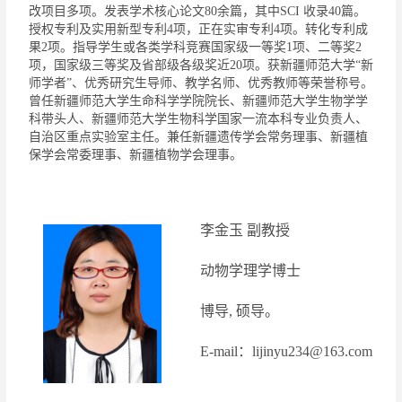
改项目多项。发表学术核心论文
8
0
余篇，
其中
SCI
收录
40
篇。
授权专利及实用新型专利
4
项
，正在实审专利
4
项
。
转化专利成
果
2
项。指导学生或各类学科竞赛国家级一等奖
1
项、二等奖
2
项，国家级三等奖及省部级各级奖近
20
项。
获
新疆师范大学
“
新
师学者
”
、优秀研究生导师
、
教学名师、优秀教师等荣誉称号。
曾任新疆师范大学生命科学学院院长、
新疆师范大学
生物学学
科带头人、
新疆师范大学生物科学国家一流本科专业负责人
、
自治区重点实验室主任。
兼任新疆遗传学会常务理事、新疆植
保学会
常委
理事、新疆植物学会理事
。
李金玉
副教授
动物学
理学博士
博导
,
硕导
。
E-mail
：
lijinyu234@163.com