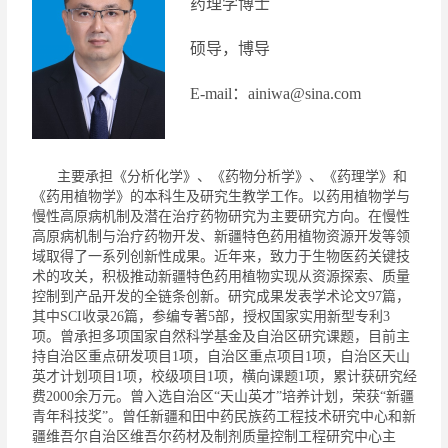
药理学
博士
硕导，博导
E-mail
：
ainiwa
@
sina.com
主要承担《
分析化学
》
、
《
药物分析学
》
、
《
药理学
》
和
《药用植物学》的
本科生及研究生教学工作
。以药用植物学与
慢性高原病机制及潜在治疗药物研究为主要研究方向。在慢性
高原病机制与治疗药物开发、新疆特色药用植物资源开发等领
域取得了一系列创新性成果。近年来，致力于生物医药关键技
术的攻关，积极推动新疆特色
药用
植物实现从资源探索、质量
控制到产品开发的全链条创新。研究成果发表学术论文
97
篇，
其中
SCI
收录
26
篇，参编专著
5
部，
授权国家实用新型专利
3
项
。曾承担多项国家自然科学基金及自治区研究课题，目前主
持自治区重点研发项目
1
项，自治区重点项目
1
项，自治区天山
英才计划项目
1
项，校级项目
1
项，横向课题
1
项，累计获研究经
费
2000
余万元。曾入选自治区“天山英才”培养计划，荣获“新疆
青年科技奖”。曾任新疆和田中药民族药工程技术研究中心和新
疆维吾尔自治区维吾尔药材及制剂质量控制工程研究中心主