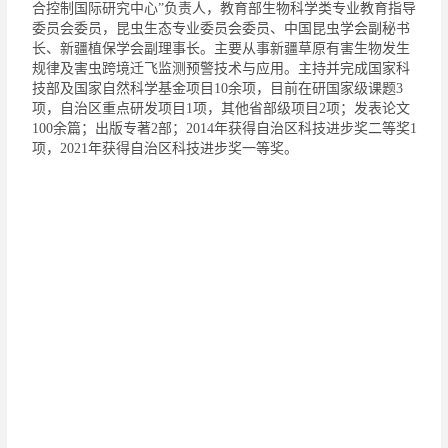
合控制国际研究中心”负责人，教育部生物科学类专业教育指导
委员会委员，昆虫生态专业委员会委员、中国昆虫学会副秘书
长、新疆植保学会副理事长。主要从事新疆草原有害生物发生
规律及害虫跨境迁飞监测预警技术与应用。主持并完成国家科
技部及国家自然科学基金项目
10
余项，目前在研国家级课题
3
项，自治区重点研发项目
1
项，其他省部级项目
2
项；发表论文
100
余篇；出版专著
2
部；
2014
年获得自治区科技进步奖二等奖
1
项，
2021
年获得自治区科技进步奖一等奖。