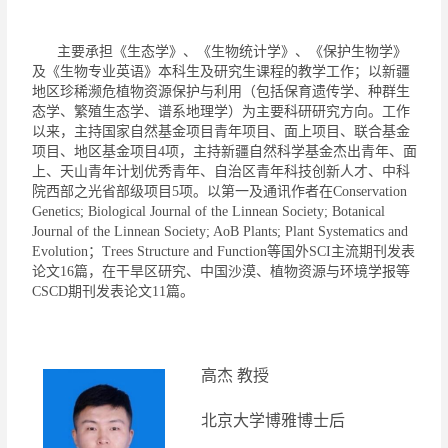
主要承担《生态学》、《生物统计学》、《保护生物学》
及《生物专业英语》本科生及研究生课程的教学工作；以新疆
地区珍稀濒危植物资源保护与利用（包括保育遗传学、种群生
态学、繁殖生态学、谱系地理学）为主要科研研究方向。工作
以来，主持国家自然基金项目青年项目、面上项目、联合基金
项目、地区基金项目
4
项，主持新疆自然科学基金杰出青年、面
上、天山青年计划优秀青年、自治区青年科技创新人才、中科
院西部之光省部级项目
5
项。以第一及通讯作者在
Conservation
Genetics; Biological Journal of the Linnean Society; Botanical
Journal of the Linnean Society; AoB Plants; Plant Systematics and
Evolution
；
Trees Structure and Function
等国外
SCI
主流期刊发表
论文
16
篇，在干旱区研究、中国沙漠、植物资源与环境学报等
CSCD
期刊发表论文
11
篇。
高杰
教授
北京大学博雅博士后