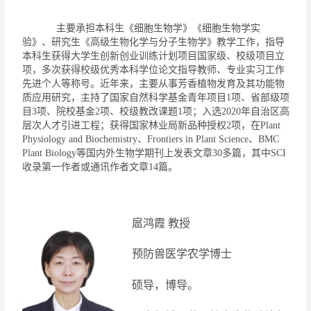
主要承担本科生《细胞生物学》《细胞生物学实
验》、研究生《高级生物化学与分子生物学》教学工作，指导
本科生获得大学生创新创业训练计划项目国家级、校级项目立
项，多次获得校级优秀本科学位论文指导教师、专业实习工作
先进个人等称号。
近年来，主要从事芳香植物发育及其功能物
质应用研究，主持了国家自然科学基金
青年项目
1
项、省部级项
目
3
项、院校基金
2
项
、
校级教改课题
1
项
；入选
2020
年自治区高
层次人才引进工程；获得国家林业局新品种授权
2
项，在
Plant
Physiology and Biochemistry
、
Frontiers in Plant Science
、
BMC
Plant Biology
等国内外生物学期刊上发表文章
30
多篇，其中
SCI
收录第一作者或通讯作者文章
1
4
篇。
扈鸿霞
教授
预防兽医学农学博士
硕导，博导。