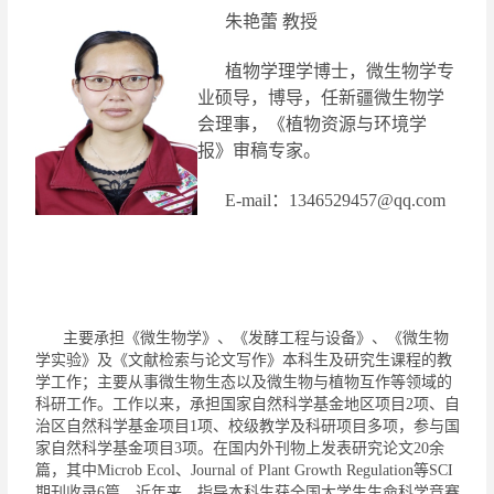
朱艳蕾
教授
植物学理学博士，微生物学专
业硕导
，
博导
，任新疆微生物学
会理事，《植物资源与环境学
报》审稿专家。
E-
mail
：
1346529457@qq.com
主要承担《微生物学》、《发酵工程与设备》、《微生物
学实验》及《文献检索与论文写作》本科生及研究生课程的教
学工作；主要从事微生物生态以及微生物与植物互作等领域的
科研工作。工作以来，承担国家自然科学基金地区项目
2
项、自
治区自然科学基金项目
1
项、校级教学及科研项目多项，参与国
家自然科学基金项目
3
项。在国内外刊物上发表研究论文
20
余
篇，其中
Microb Ecol
、
Journal of Plant Growth Regulation
等
SCI
期刊收录
6
篇。近年来，指导本科生获全国大学生生命科学竞赛