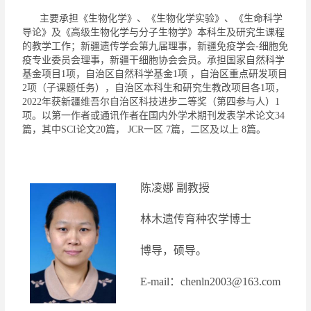
主要承担《生物化学》、《生物化学实验》、《生命科学
导论》及《高级生物化学与分子生物学》本科生及研究生课程
的教学工作；新疆遗传学会第九届理事，新疆免疫学会
-
细胞免
疫专业委员会理事，新疆干细胞协会会员。承担国家自然科学
基金项目
1
项，自治区自然科学基金
1
项 ，自治区重点研发项目
2
项（子课题任务），自治区
本科生和
研究生教改项目
各
1
项，
2022
年获新疆维吾尔自治区科技进步二等奖（第四参与人）
1
项。以第一作者或通讯作者
在
国内外学术期刊发表学术论文
34
篇，其中
SCI
论文
20
篇，
JCR
一区
7
篇，二区及以上
8
篇。
陈凌娜
副教授
林木遗传育种农学
博士
博导，
硕导。
E-mail
：
chenln2003@163.com