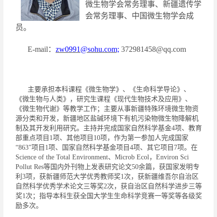
微生物学会常务理事、新疆遗传学
会常务理事、中国微生物学会成
员。
E-
mail
：
zw0991@sohu.com;
372981458@qq.com
主要承担本科课程《微生物学》、《生命科学导论》、
《微生物与人类》，研究生课程《现代生物技术及应用》、
《微生物代谢》等教学工作；主要从事
新疆特殊环境微生物资
源
分类和开发
，
新疆地区盐碱环境下
有机污染物
微生物降解
机
制及其开发利用
研究
。主持并完成国家自然科学基金
4
项、教育
部重点项目
1
项、其他项目
10
项，作为第一参加人完成国家
“863”
项目
1
项、国家自然科学基金项目
4
项、其它项目
7
项。在
Science of the Total Environment
、
Microb Ecol
，
Environ Sci
Pollut Res
等国内外刊物上发表研究论文
50
余篇
，
获国家发明专
利
3
项，获新疆师范大学优秀教师奖
1
次，获新疆维吾尔自治区
自然科学优秀学术论文三等奖
2
次，获自治区自然科学进步三等
奖
1
次；指导本科生获全国大学生生命科学竞赛一等奖
等各级奖
励多
次
。