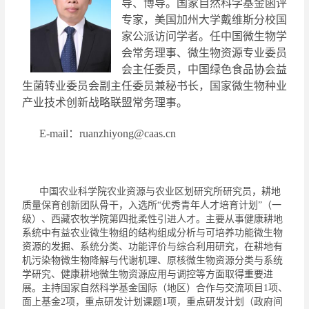
导、博导。国家自然科学基金函评
专家，
美国加州大学戴维斯分校国
家公派
访问学者。任
中国微生物学
会常务理事、微生物资源专业委员
会主任委员，中国绿色食品协会益
生菌转业委员会副主任委员兼秘书长，国家微生物种业
产业技术创新战略联盟常务理事
。
E-mail
：
ruanzhiyong@caas.cn
中国农业科学院农业资源与农业区划研究所研究员，耕地
质量保育创新团队骨干，入选所
“优秀青年人才培育计划”（一
级）、西藏农牧学院第四批柔性引进人才。主要从事健康耕地
系统中有益农业微生物组的结构组成分析与可培养功能微生物
资源的发掘、系统分类、功能评价与综合利用研究，在耕地有
机污染物微生物降解与代谢机理、原核微生物资源分类与系统
学研究、健康耕地微生物资源应用与调控等方面取得重要进
展。主持国家自然科学基金国际（地区）合作与交流项目
1
项、
面上基金
2
项，重点研发计划课题
1
项，重点研发计划（政府间