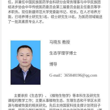
任，并兼任中国民族医药学会科研分会常务理事与中华民族团
结进步协会中华传统医药委员会第三届委员会副主任委员等学
术职务。
现任新疆师范大学党委副书记、校长。
在人才培养方
面，已培养博士研究生
5
名、硕士研究生
18
名，为医药领域输送
了一批高素质专业人才。
马晓东
教授
生态学理学博士
博导
G-
mail
：
365848196@qq.com
主要承担
《
生态
学
》
、
《
植物生物
学
》
等本科生及研究生
课程的教学工作；主要从事植物生态、生理生态和干旱区水资
源与植被恢复的相关研究。先后主持国家科技支撑计划项目子