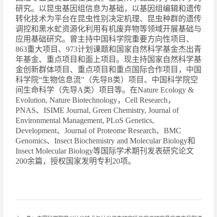
研究。以昆虫基因组信息为基础，以基因组编辑和遗传
转化技术为平台在昆虫性别决定机理、昆虫种群的遗传
调控和黑水虻资源化利用有机废弃物等领域开展基础与
应用基础研究。曾主持中国科学院重要方向性项目、
863
重大项目、
973
计划课题和国家自然科学基金杰出青
年基金、重点项目和面上项目。现主持国家自然科学基
金创新群体项目、重点项目和重点国际合作项目，中国
科学院“生物信息流”（先导
B
类）项目、中国科学院空
间生命科学（先导
A
类）项目等。在
Nature Ecology &
Evolution, Nature Biotechnology
，
Cell Research
，
PNAS
、
ISIME Journal, Green Chemistry, Journal of
Environmental Management, PLoS Genetics,
Development
、
Journal of Proteome Research
、
BMC
Genomics
、
Insect Biochemistry and Molecular Biology
和
Insect Molecular Biology
等国际学术期刊发表研究论文
200
余篇，授权国家发明专利
20
项。