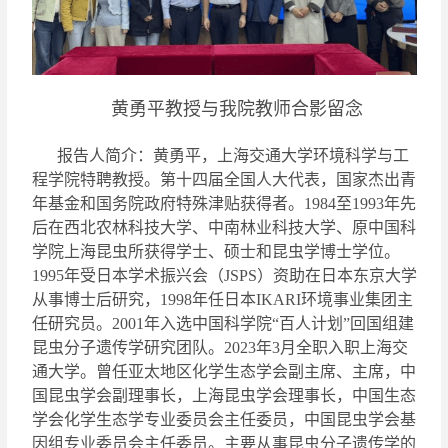
黄勇平教授与我院教师合影留念
报告人简介：
黄勇平，上海交通大学环境科学与工
程学院特聘教授。第十四届全国人大代表，国家杰出青
年基金和国务院政府特殊津贴获得者。
1984
至
1993
年先
后在西北农林科技大学、中南林业科技大学、原中国科
学院上海昆虫所获得学士、硕士和昆虫学博士学位。
1995
年受日本学术振兴会（
JSPS
）资助在日本东京大学
从事博士后研究，
1998
年任日本
IKARI
环境事业集团主
任研究员。
2001
年入选中国科学院“百人计划”回国组建
昆虫分子遗传学研究团队。
2023
年
3
月全职入职上海交
通大学。曾任亚太地区化学生态学会副主席、主席，中
国昆虫学会副理事长，上海昆虫学会理事长，中国生态
学会化学生态学专业委员会主任委员，中国昆虫学会基
因组专业委员会主任委员。
主要从事昆虫分子遗传学的