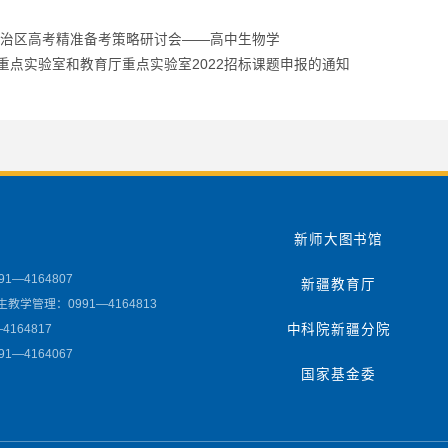
度自治区高考精准备考策略研讨会——高中生物学
重点实验室和教育厅重点实验室2022招标课题申报的通知
新师大图书馆
1—4164807
新疆教育厅
教学管理：0991—4164813
4164817
中科院新疆分院
1—4164067
国家基金委